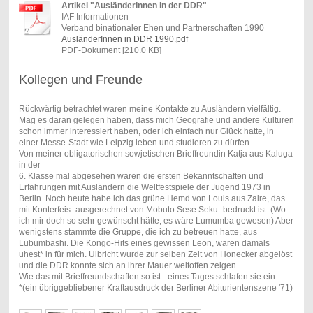
Artikel "AusländerInnen in der DDR"
IAF Informationen
Verband binationaler Ehen und Partnerschaften 1990
AusländerInnen in DDR 1990.pdf
PDF-Dokument [210.0 KB]
Kollegen und Freunde
Rückwärtig betrachtet waren meine Kontakte zu Ausländern vielfältig.
Mag es daran gelegen haben, dass mich Geografie und andere Kulturen
schon immer interessiert haben, oder ich einfach nur Glück hatte, in
einer Messe-Stadt wie Leipzig leben und studieren zu dürfen.
Von meiner obligatorischen sowjetischen Brieffreundin Katja aus Kaluga
in der
6. Klasse mal abgesehen waren die ersten Bekanntschaften und
Erfahrungen mit Ausländern die Weltfestspiele der Jugend 1973 in
Berlin. Noch heute habe ich das grüne Hemd von Louis aus Zaire, das
mit Konterfeis -ausgerechnet von Mobuto Sese Seku- bedruckt ist. (Wo
ich mir doch so sehr gewünscht hätte, es wäre Lumumba gewesen) Aber
wenigstens stammte die Gruppe, die ich zu betreuen hatte, aus
Lubumbashi. Die Kongo-Hits eines gewissen Leon, waren damals
uhest* in für mich. Ulbricht wurde zur selben Zeit von Honecker abgelöst
und die DDR konnte sich an ihrer Mauer weltoffen zeigen.
Wie das mit Brieffreundschaften so ist - eines Tages schlafen sie ein.
*(ein übriggebliebener Kraftausdruck der Berliner Abiturientenszene '71)