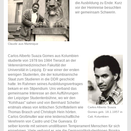
die Ausbildung zu Ende. Kurz
vor der Heimreise besuchten
wir gemeinsam Schwerin.
Claude aus Martinique
Carlos Alberto Suaza Gomes aus Kolumbien
studierte von 1978 bis 1984 Tierarzt an der
Veterenärmedizinischen Fakultät der
Universität in Leipzig. Er war einer der ersten
wenigen Studenten, die der kolumbianische
Staat zum Studieren in die DDR geschickt
hatte. Im Rahmen seines Ausbildungsvertrages
bekam er ein Stipendium. Uns verband das
gemeinsame Interesse an den Aufführungen
der Leipziger Studentenbühne, wo wir den
"Kohlhaas" sahen und von Bernhard Scheller
erstmals etwas von kritischen Schriftstellern wie
Carlos Alberto Suaza
Thomas Brasch und Christoph Hein hörten.
Gomes geb. 18.1.1957 in
Carlos Großmutter war eine leidenschaftliche
Cali, Kolumbien
Verehrerin von Castro und Che Guevara . Er
selber konnte mit seinem unstillbaren Temperament Menschen für sich
einnehmen. Viele verband er, wie die Germanistikstudentinnen Bronka