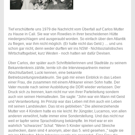
Tief erschütterte uns 1979 die Nachricht vom Überfall auf Carlos Mutter
zu Hause in Cali. Sie war von Rowdies in ihrer bescheidenen Hütte
niedergeschlagen und ausgeraubt worden. So einfach über den Atlantik
zu fliegen, war ihm nicht möglich. (Er hatte nicht das Geld.) .... und uns
schon gar nicht, denn weder durften wir ins NSW - Nichtsozialistisches
Wirtschaftsgebiet, kurz Westen - noch hatten wir dafür Devisen.
Über Carlos, der später auch Schriftstellerinnen und Stadträte zu seinem
Bekanntenkreis zählte, lernte ich die Interviewpartnerin meiner
Abschlußarbeit, Lucki kennen, eine bekannte
Betriebszeitungsredakteurin. Sie gab mir einen Einblick in das Leben
einer Frau, die zusammen mit einem Afrikaner einen Sohn hatte. Der
Vater musste nach seiner Ausbildung die DDR wieder verlassen. Der
Druck sich zu trennen, kam nicht nur von ihrer Parteileitung sondern
auch von seinen Heimatleuten. Sie sagte: "John war ein Mann mit Geist
und Verantwortung. Im Prinzip war das Leben mit ihm auch ein Leben
mit seinen Landsleuten. Das ist es geblieben." Die alleinerziehende
Mutter von 4 Kindern hatte es nie leicht. Ihr Jüngster, Lucarnos, von allen
anderen verwöhnt, hatte immer eine Sonderstellung. Und das nicht nur
weil er tapfer seine Sprachstörung bekämpfte. Im Hort war er ein
wahrlich "schwarzes" Schaf. "Wenn 5 Kinder spielen und Streiche
aushecken, dann sind 4 anonym, aber das 5. wird gesehen.," sagte sie