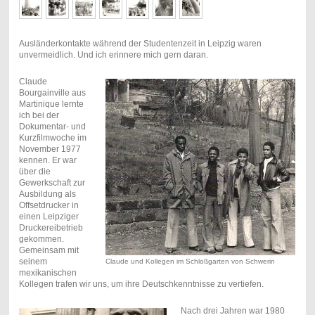
Ausländerkontakte während der Studentenzeit in Leipzig waren
unvermeidlich. Und ich erinnere mich gern daran.
Claude
Bourgainville aus
Martinique lernte
ich bei der
Dokumentar- und
Kurzfilmwoche im
November 1977
kennen. Er war
über die
Gewerkschaft zur
Ausbildung als
Offsetdrucker in
einen Leipziger
Druckereibetrieb
gekommen.
Gemeinsam mit
seinem
Claude und Kollegen im Schloßgarten von Schwerin
mexikanischen
Kollegen trafen wir uns, um ihre Deutschkenntnisse zu vertiefen.
Nach drei Jahren war 1980