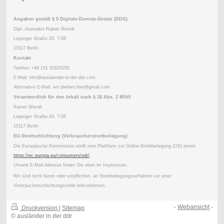
Angaben gemäß § 5 Digitale-Dienste-Gesetz (DDG)
Dipl.-Journalist Rainer Wendt
Leipziger Straße 43, 7-08
10117 Berlin
Kontakt
Telefon: +49 151 62625250
E-Mail: info@auslaender-in-der-ddr.com
Alternative E-Mail: wir.bleiben.hier@gmail.com
Verantwortlich für den Inhalt nach § 18 Abs. 2 MStV
Rainer Wendt
Leipziger Straße 43, 7-08
10117 Berlin
EU-Streitschlichtung (Verbraucherstreitbeilegung)
Die Europäische Kommission stellt eine Plattform zur Online-Streitbeilegung (OS) bereit:
https://ec.europa.eu/consumers/odr/
.
Unsere E-Mail-Adresse finden Sie oben im Impressum.
Wir sind nicht bereit oder verpflichtet, an Streitbeilegungsverfahren vor einer
Verbraucherschlichtungsstelle teilzunehmen.
-
Webansicht
-
Druckversion
|
Sitemap
© ausländer in der ddr