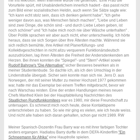
mir ins Mikrofon. Mein Interview wurde nie gesendet. Eine Frau die
Vorurteile spürt, mit Unabänderlichem innerlich hadert - das passt nicht
zum Bild einer sozialistischen Heldin, auch wenn Sie Sätze sagte wie:
"Ich kann echt stolz sein, dass ich denken gelernt habe", "Ich gehe
weniger davon aus, was Menschen falsch machen", "Liebe und Leben
sind zwei Dinge, die schön sind - und durch Liebe Leben geben, ist
noch schöner" und "Ich habe mich noch nie über Wäsche unterhalten" .
Über Politik sprachen wir aber auch nicht, eher unterschwellig. Ich hörte
heraus, dass sie sich Sorgen über Ihre Ältesten machte. Während sie
sich redlich bemühte, ihre Artikel mit Planerfüllungs- und
Kollektivgeschichten in nicht allzu verquerem Funktionärsdeutsch
auszudrücken, lag ihren Ältesten die Freiheit der Andersdenkenden am
Herzen. Bei ihnen konnten die "Spiegel"- und "Stern"-Artikel sowie
Rudolf Bahrow's "Die Alternative"
sicher Besseres bewirken als in
meiner Studentenbude. So dachte ich, als ich den Umschlag in der
Lindenstraße übergab. Sicher sein konnte man sich nie. Jens D. aus
Norwegen, der mit seiner Mutter zu meiner Hochzeit 1977 gekommen
war, hatte mir das Exemplar bei einem Treffen mitgebracht, bevor wir
nach Warschau reisten. Eine der ersten Handlungen meines neuen
Chefs Manfred Klein bei der Hauptabteilung Nachrichten des
Staatlichen Rundfunkkomitees
war es 1980, mir diese Freundschaft zu
untersagen. Es schmerzt mich noch heute, diese Kontaktsperre
unterschrieben zu haben. So wie mir ging es vielen, wie ich heute weiss.
Und nicht alle haben sich daran gehalten, schon gar nicht 1989. RW
Meiner Spanisch-Dozentin Frau Barry war es mit ihrer farbigen Tochter
anders ergangen. Hadiatou Barry durfte in dem DEFA-Kinderfilm
"Ein
Schneemann für Afrika"
eine Hauptrolle spielen.